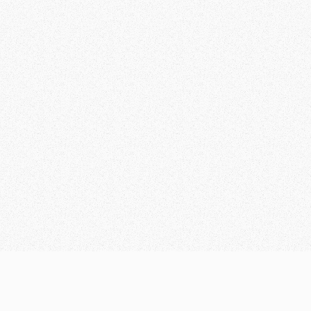
alcineiquique.com
Inicio