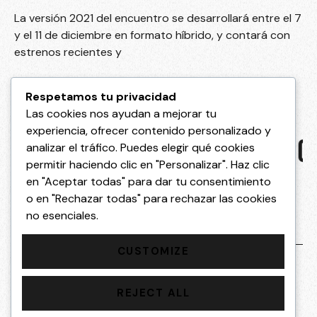
La versión 2021 del encuentro se desarrollará entre el 7
y el 11 de diciembre en formato híbrido, y contará con
estrenos recientes y
Leer más
Respetamos tu privacidad
Las cookies nos ayudan a mejorar tu
experiencia, ofrecer contenido personalizado y
 TRANSFORMA
✦ EL CINE QUE CO
analizar el tráfico. Puedes elegir qué cookies
permitir haciendo clic en "Personalizar". Haz clic
en "Aceptar todas" para dar tu consentimiento
o en "Rechazar todas" para rechazar las cookies
no esenciales.
CUSTOMIZE
info@festival
Inicio
Facebook
cineiquique.c
REJECT ALL
Nosotros
Instagram
om